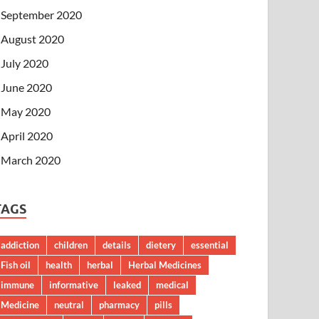
September 2020
August 2020
July 2020
June 2020
May 2020
April 2020
March 2020
TAGS
addiction
children
details
dietery
essential
Fish oil
health
herbal
Herbal Medicines
immune
informative
leaked
medical
Medicine
neutral
pharmacy
pills