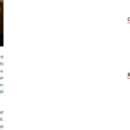
nt
hi
a.
ar
ac
li
at
t.
up