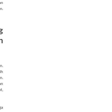
an
n.
g
h
n.
ih
n.
an
t,
ga